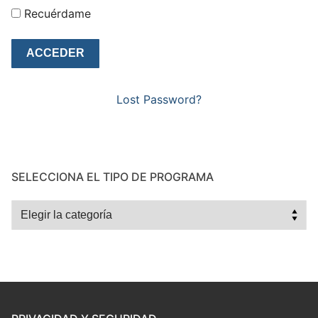
Recuérdame
Lost Password?
SELECCIONA EL TIPO DE PROGRAMA
Selecciona
el
tipo
de
programa