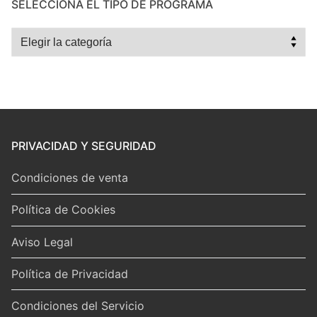
SELECCIONA EL TIPO DE PROGRAMA
Selecciona
el
tipo
de
programa
PRIVACIDAD Y SEGURIDAD
Condiciones de venta
Política de Cookies
Aviso Legal
Política de Privacidad
Condiciones del Servicio