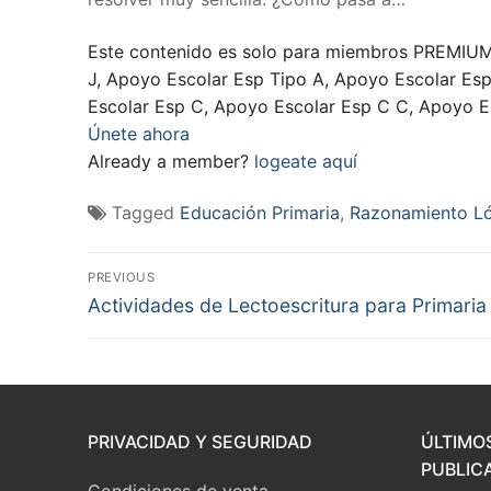
Este contenido es solo para miembros PREMIUM,
J, Apoyo Escolar Esp Tipo A, Apoyo Escolar Es
Escolar Esp C, Apoyo Escolar Esp C C, Apoyo Es
Únete ahora
Already a member?
logeate aquí
Tagged
Educación Primaria
,
Razonamiento L
Navegación
PREVIOUS
Previous
de
Actividades de Lectoescritura para Primaria
post:
entradas
PRIVACIDAD Y SEGURIDAD
ÚLTIMO
PUBLIC
Condiciones de venta