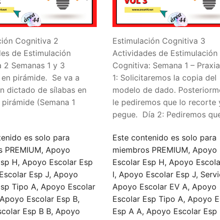
ción Cognitiva 2
Estimulación Cognitiva 3
des de Estimulación
Actividades de Estimulación
a 2 Semanas 1 y 3
Cognitiva: Semana 1 – Praxia
 en pirámide. Se va a
1: Solicitaremos la copia del
un dictado de sílabas en
modelo de dado. Posteriorm
 pirámide (Semana 1
le pediremos que lo recorte 
pegue. Día 2: Pediremos que
tenido es solo para
Este contenido es solo para
s PREMIUM, Apoyo
miembros PREMIUM, Apoyo
Esp H, Apoyo Escolar Esp
Escolar Esp H, Apoyo Escola
 Escolar Esp J, Apoyo
I, Apoyo Escolar Esp J, Servi
Esp Tipo A, Apoyo Escolar
Apoyo Escolar EV A, Apoyo
 Apoyo Escolar Esp B,
Escolar Esp Tipo A, Apoyo E
colar Esp B B, Apoyo
Esp A A, Apoyo Escolar Esp 