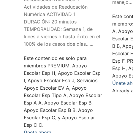
manejo….
Actividades de Reeducación
Numérica ACTIVIDAD 1
Este con
DURACIÓN: 20 minutos
miembros
TEMPORALIDAD: Semana 1, de
A, Apoyo
lunes a viernes o hasta éxito en el
Escolar 
100% de los casos dos días…...
B B, Apo
Escolar 
Este contenido es solo para
Esp F, P
miembros PREMIUM, Apoyo
Esp H, A
Escolar Esp H, Apoyo Escolar Esp
Apoyo Es
I, Apoyo Escolar Esp J, Servicios
Únete ah
Apoyo Escolar EV A, Apoyo
Already
Escolar Esp Tipo A, Apoyo Escolar
Esp A A, Apoyo Escolar Esp B,
Apoyo Escolar Esp B B, Apoyo
Escolar Esp C, y Apoyo Escolar
Esp C C.
Únete ahora