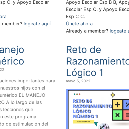
Esp C, y Apoyo Escolar
Apoyo Escolar Esp B B, Apo
Escolar Esp C, y Apoyo Esco
ora
Esp C C.
 a member?
logeate aquí
Únete ahora
Already a member?
logeate 
anejo
Reto de
érico
Razonamient
Lógico 1
022
aciones importantes para
mayo 5, 2022
nuestros hijos con el
numérico EL MANEJO
 A lo largo de las
s lecciones que
n este programa
do de estimulación del