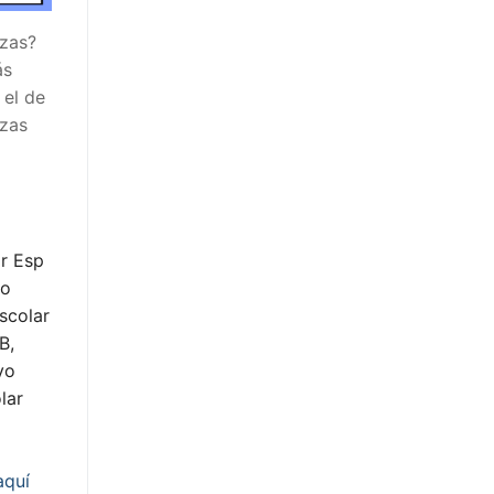
ezas?
ás
 el de
ezas
r Esp
yo
scolar
B,
yo
lar
aquí