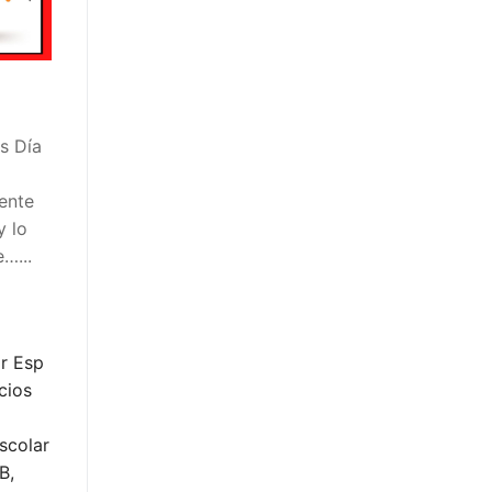
s Día
ente
y lo
…...
r Esp
cios
scolar
B,