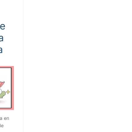
de
a
a
a en
de