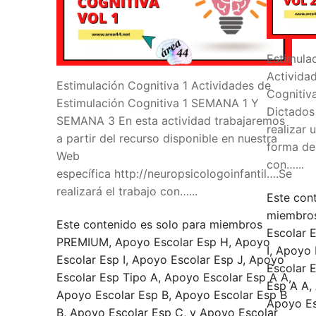
Estimula
Activida
Estimulación Cognitiva 1 Actividades de
Cognitiv
Estimulación Cognitiva 1 SEMANA 1 Y
Dictados
SEMANA 3 En esta actividad trabajaremos
realizar 
a partir del recurso disponible en nuestra
forma de
Web
con…...
específica http://neuropsicologoinfantil….Se
realizará el trabajo con…...
Este con
miembro
Este contenido es solo para miembros
Escolar 
PREMIUM, Apoyo Escolar Esp H, Apoyo
I, Apoyo
Escolar Esp I, Apoyo Escolar Esp J, Apoyo
Escolar 
Escolar Esp Tipo A, Apoyo Escolar Esp A A,
Esp A A,
Apoyo Escolar Esp B, Apoyo Escolar Esp B
Apoyo Es
B, Apoyo Escolar Esp C, y Apoyo Escolar