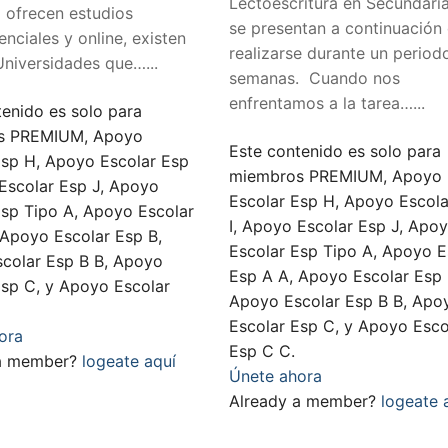
Lectoescritura en Secundari
) ofrecen estudios
se presentan a continuación
nciales y online, existen
realizarse durante un period
Universidades que…...
semanas. Cuando nos
enfrentamos a la tarea…...
tenido es solo para
s PREMIUM, Apoyo
Este contenido es solo para
Esp H, Apoyo Escolar Esp
miembros PREMIUM, Apoyo
 Escolar Esp J, Apoyo
Escolar Esp H, Apoyo Escola
Esp Tipo A, Apoyo Escolar
I, Apoyo Escolar Esp J, Apo
 Apoyo Escolar Esp B,
Escolar Esp Tipo A, Apoyo E
colar Esp B B, Apoyo
Esp A A, Apoyo Escolar Esp 
Esp C, y Apoyo Escolar
Apoyo Escolar Esp B B, Apo
Escolar Esp C, y Apoyo Esco
ora
Esp C C.
 a member?
logeate aquí
Únete ahora
Already a member?
logeate 