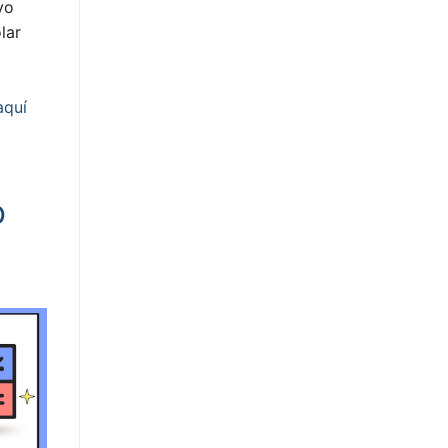
yo
lar
aquí
o