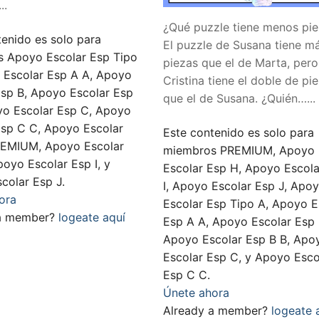
..
¿Qué puzzle tiene menos pi
tenido es solo para
El puzzle de Susana tiene m
 Apoyo Escolar Esp Tipo
piezas que el de Marta, pero
 Escolar Esp A A, Apoyo
Cristina tiene el doble de pi
Esp B, Apoyo Escolar Esp
que el de Susana. ¿Quién…...
yo Escolar Esp C, Apoyo
Esp C C, Apoyo Escolar
Este contenido es solo para
REMIUM, Apoyo Escolar
miembros PREMIUM, Apoyo
poyo Escolar Esp I, y
Escolar Esp H, Apoyo Escola
colar Esp J.
I, Apoyo Escolar Esp J, Apo
ora
Escolar Esp Tipo A, Apoyo E
 a member?
logeate aquí
Esp A A, Apoyo Escolar Esp 
Apoyo Escolar Esp B B, Apo
Escolar Esp C, y Apoyo Esco
Esp C C.
Únete ahora
Already a member?
logeate 