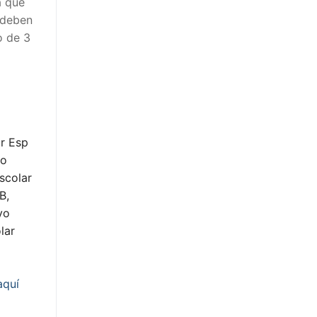
a que
 deben
o de 3
r Esp
yo
scolar
B,
yo
lar
aquí