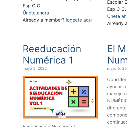
Escolar 
Esp C C.
Esp C C.
Únete ahora
Únete ah
Already a member?
logeate aquí
Already
Reeducación
El M
Numérica 1
Num
mayo 5, 2022
mayo 5, 2
Consider
ayudar a 
manejo 
NUMÉRICO
diferente
compone
continua
Reeducación Numérica 1