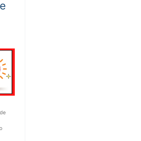
de
 de
o