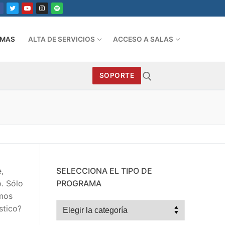
AMAS
ALTA DE SERVICIOS
ACCESO A SALAS
SOPORTE
Search for:
,
SELECCIONA EL TIPO DE
. Sólo
PROGRAMA
emos
Selecciona
stico?
el