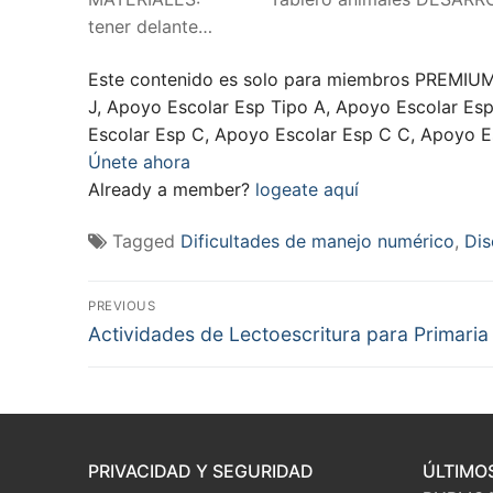
tener delante…
Este contenido es solo para miembros PREMIUM,
J, Apoyo Escolar Esp Tipo A, Apoyo Escolar Es
Escolar Esp C, Apoyo Escolar Esp C C, Apoyo Es
Únete ahora
Already a member?
logeate aquí
Tagged
Dificultades de manejo numérico
,
Dis
Navegación
PREVIOUS
Previous
de
Actividades de Lectoescritura para Primaria
post:
entradas
PRIVACIDAD Y SEGURIDAD
ÚLTIMO