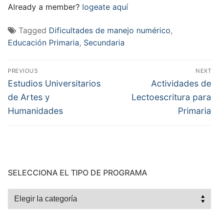
Already a member?
logeate aquí
Tagged
Dificultades de manejo numérico
,
Educación Primaria
,
Secundaria
Navegación
PREVIOUS
NEXT
de
Previous
Next
Estudios Universitarios
Actividades de
post:
post:
entradas
de Artes y
Lectoescritura para
Humanidades
Primaria
SELECCIONA EL TIPO DE PROGRAMA
Selecciona
el
tipo