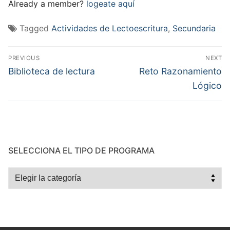
Already a member?
logeate aquí
Tagged
Actividades de Lectoescritura
,
Secundaria
Navegación
PREVIOUS
NEXT
de
Previous
Next
Biblioteca de lectura
Reto Razonamiento
post:
post:
entradas
Lógico
SELECCIONA EL TIPO DE PROGRAMA
Selecciona
el
tipo
de
programa