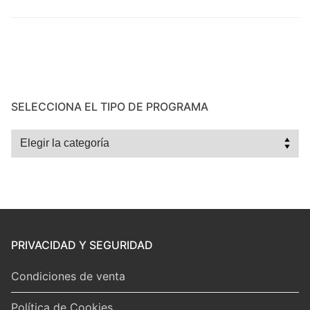
SELECCIONA EL TIPO DE PROGRAMA
Selecciona
el
tipo
de
programa
PRIVACIDAD Y SEGURIDAD
Condiciones de venta
Política de Cookies