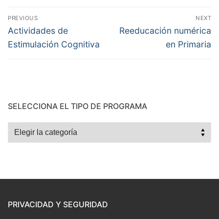
Navegación
PREVIOUS
NEXT
de
Previous
Next
Actividades de
Reeducación numérica
post:
post:
entradas
Estimulación Cognitiva
en Primaria
SELECCIONA EL TIPO DE PROGRAMA
Selecciona
el
tipo
de
programa
PRIVACIDAD Y SEGURIDAD